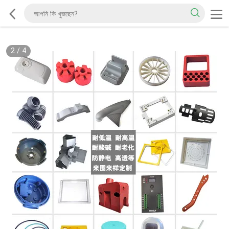
2
/
4