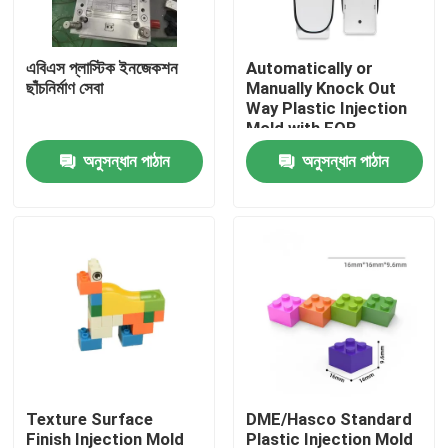
কারখানা পরিদর্শন
এবিএস প্লাস্টিক ইনজেকশন
Automatically or
ছাঁচনির্মাণ সেবা
Manually Knock Out
Way Plastic Injection
গুণমান নিয়ন্ত্রণ
Mold with FOB
Incoterm and
অনুসন্ধান পাঠান
অনুসন্ধান পাঠান
DME/Hasco Standard
আমাদের সাথে যোগাযোগ
খবর
মামলা
অটো ইনজেকশন ছাঁচ
Texture Surface
DME/Hasco Standard
গৃহস্থালী যন্ত্রপাতি যন্ত্রাংশ ইনজেকশন ছাঁচ
Finish Injection Mold
Plastic Injection Mold