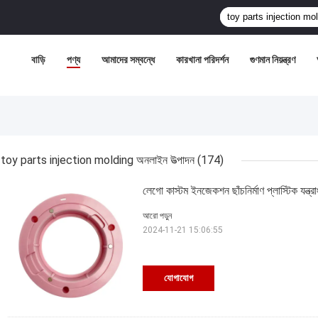
বাড়ি
পণ্য
আমাদের সম্বন্ধে
কারখানা পরিদর্শন
গুণমান নিয়ন্ত্রণ
toy parts injection molding অনলাইন উত্পাদন
(174)
লেগো কাস্টম ইনজেকশন ছাঁচনির্মাণ প্লাস্টিক যন্ত্র
আরো পড়ুন
2024-11-21 15:06:55
যোগাযোগ