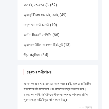
ধাতব ইনজেকশন ছাঁচ
(52)
অ্যালুমিনিয়াম খাদ ডাই ঢালাই
(49)
দস্তা খাদ ডাই ঢালাই
(19)
কাস্টম সিএনসি মেশিনিং
(66)
অ্যানোডাইজিং সারফেস ট্রিটমেন্ট
(13)
গুঁড়া ধাতুবিদ্যা
(34)
ক্রেতার পর্যালোচনা
আমরা বহু বছর ধরে হেরং এর সাথে কাজ করছি, এবং তারা নিয়মিত
উচ্চমানের ছাঁচ সময়মতো এবং বাজেটের মধ্যে সরবরাহ করে।
তাদের দল জ্ঞানী, প্রতিক্রিয়াশীল,এবং সবসময় আমাদের চাহিদা
পূরণের জন্য অতিরিক্ত মাইল যেতে ইচ্ছুক.
—— মিকেল