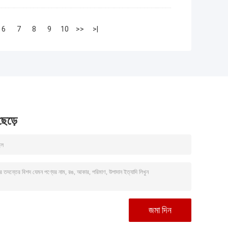
6
7
8
9
10
>>
>|
 ছেড়ে