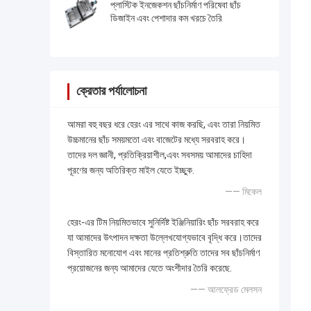
প্লাস্টিক ইনজেকশন ছাঁচনির্মাণ পরিষেবা ছাঁচ
ডিজাইন এবং পেশাদার কম খরচে তৈরি
ক্রেতার পর্যালোচনা
আমরা বহু বছর ধরে হেরং এর সাথে কাজ করছি, এবং তারা নিয়মিত
উচ্চমানের ছাঁচ সময়মতো এবং বাজেটের মধ্যে সরবরাহ করে।
তাদের দল জ্ঞানী, প্রতিক্রিয়াশীল,এবং সবসময় আমাদের চাহিদা
পূরণের জন্য অতিরিক্ত মাইল যেতে ইচ্ছুক.
—— মিকেল
হেরং-এর টিম নিয়মিতভাবে সুনির্দিষ্ট ইঞ্জিনিয়ারিং ছাঁচ সরবরাহ করে
যা আমাদের উৎপাদন দক্ষতা উল্লেখযোগ্যভাবে বৃদ্ধি করে।তাদের
বিস্তারিত মনোযোগ এবং মানের প্রতিশ্রুতি তাদের সব ছাঁচনির্মাণ
প্রয়োজনের জন্য আমাদের যেতে অংশীদার তৈরি করেছে.
—— আলফ্রেড মেলসন