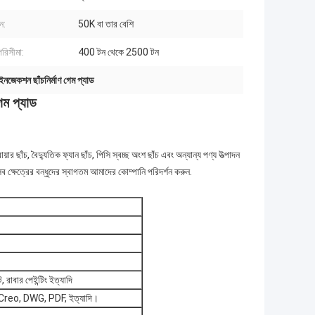
ন:
50K বা তার বেশি
পরিসীমা:
400 টন থেকে 2500 টন
 ইনজেকশন ছাঁচনির্মাণ গেম প্যাড
েম প্যাড
ায়ার ছাঁচ, বৈদ্যুতিক ফ্যান ছাঁচ, পিসি স্বচ্ছ অংশ ছাঁচ এবং অন্যান্য পণ্য উত্পাদন
ব ক্ষেত্রের বন্ধুদের স্বাগতম আমাদের কোম্পানি পরিদর্শন করুন.
ট, রাবার পেইন্টিং ইত্যাদি
eo, DWG, PDF, ইত্যাদি।