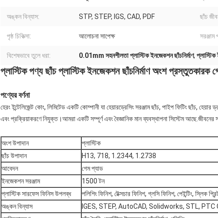
অঙ্কন বিন্যাস:
STP, STEP, IGS, CAD, PDF
ছাঁচ জীব
পৃষ্ঠ চিকিত্সা:
আলোচনা সাপেক্ষ
সরঞ্জাম 
বিশেষভাবে তুলে ধরা:
0.01mm সহনশীলতা প্লাস্টিক ইনজেকশন ছাঁচনির্মাণ
,
প্লাস্টিক
প্লাস্টিক পণ্য ছাঁচ প্লাস্টিক ইনজেকশন ছাঁচনির্মাণ অংশ প্রস্তুতকারক গ
পণ্যের বর্ণনা
হেরং ইন্টেলিজেন্ট কোং, লিমিটেড একটি কোম্পানী যা হেয়ারড্রেসিং সরঞ্জাম ছাঁচ, পাইপ ফিটিং ছাঁচ, হেয়ার ড্র
এবং প্রক্রিয়াকরণে নিযুক্ত।আমরা একটি সম্পূর্ণ এবং বৈজ্ঞানিক মান ব্যবস্থাপনা সিস্টেম আছে.জীবনের স
অংশ উপাদান
প্লাস্টিক
ছাঁচ উপাদান
H13, 718, 1.2344, 1.2738
আবেদন
গেম প্যাড
ইনজেকশন সরঞ্জাম
1500 টন
প্লাস্টিক সারফেস ফিনিস উপলব্ধ
পলিশিং ফিনিশ, টেক্সচার ফিনিশ, গ্লসি ফিনিশ, পেইন্টিং, স্লিক প্রিন্
অঙ্কন বিন্যাস
IGES, STEP, AutoCAD, Solidworks, STL, PTC Cr