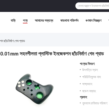
বাড়ি
পণ্য
আমাদের সম্বন্ধে
কারখানা পরিদর্শন
গুণমান নিয়ন্ত্রণ
াঁচনির্মাণ গেম প্যাড
0.01mm সহনশীলতা প্লাস্টিক ইনজেকশন ছাঁচনির্মাণ গেম প্যাড
পণ্যের বিবরণ:
উৎপত্তি স্থল:
পরিচিতিমুলক নাম:
সাক্ষ্যদান:
মডেল নম্বার:
প্রদান:
ন্যূনতম চাহিদার পরিমাণ: