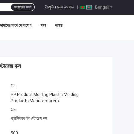
উদ্ধৃতির জন্য আবেদন
|
Bengali
অনুসন্ধান করুন
আমাদের সাথে যোগাযোগ
খবর
মামলা
স্টোরেজ বক্স
চীন
PP Product Molding Plastic Molding
Products Manufacturers
CE
প্লাস্টিকের টুল স্টোরেজ বক্স
500