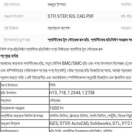
ছাঁচ উপাদান:
মজবুত ইস্পাত
প্লাস্টি
অঙ্কন বিন্যাস:
STP, STEP, IGS, CAD, PDF
ছাঁচ জীব
পৃষ্ঠ চিকিত্সা:
আলোচনা সাপেক্ষ
সরঞ্জাম 
বিশেষভাবে তুলে ধরা:
প্লাস্টিকের টুল স্টোরেজ বক্স ছাঁচ
,
প্লাস্টিকের ছাঁচনির্মাণ সরঞ্জাম সঞ্চ
পিপি পণ্য ছাঁচনির্মাণ প্লাস্টিক ছাঁচনির্মাণ পণ্য নির্মাতারা প্লাস্টিক টুল স্টোরেজ বক্স
পণ্যের বর্ণনা
আমাদের কারখানা প্লাস্টিকের ছাঁচ, নতুন যৌগিক BMC/SMC ছাঁচ এবং পণ্য উৎপাদনে বিশেষজ্ঞ।(যেমন:
এবং কম্পিউটারের পেরিফেরাল পণ্যের পণ্য ইত্যাদি)।উচ্চ স্তরের ছাঁচ ডিজাইনের সাথে, আমরা গ্রাহকদে
প্রদান করতে পারি।এটি ইউরোপীয় এবং আমেরিকান স্পেসিফিকেশন অনুযায়ী ডিজাইন এবং উত্পাদিত হতে
অংশ উপাদান
পিপি
ছাঁচ উপাদান
H13, 718, 1.2344, 1.2738
আবেদন
স্টোরেজ
ইনজেকশন সরঞ্জাম
1500 টন
প্লাস্টিক সারফেস ফিনিস উপলব্ধ
পলিশিং ফিনিশ, টেক্সচার ফিনিশ, গ্লসি ফিনিশ, পেইন্টিং, স্লিক প্রিন্
অঙ্কন বিন্যাস
IGES, STEP, AutoCAD, Solidworks, STL, PTC Cr
প্রক্রিয়াকরণ
ছাঁচ তৈরি, প্লাস্টিক ইনজেকশন ছাঁচনির্মাণ, পলিশিং