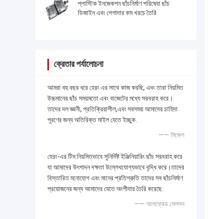
প্লাস্টিক ইনজেকশন ছাঁচনির্মাণ পরিষেবা ছাঁচ
ডিজাইন এবং পেশাদার কম খরচে তৈরি
ক্রেতার পর্যালোচনা
আমরা বহু বছর ধরে হেরং এর সাথে কাজ করছি, এবং তারা নিয়মিত
উচ্চমানের ছাঁচ সময়মতো এবং বাজেটের মধ্যে সরবরাহ করে।
তাদের দল জ্ঞানী, প্রতিক্রিয়াশীল,এবং সবসময় আমাদের চাহিদা
পূরণের জন্য অতিরিক্ত মাইল যেতে ইচ্ছুক.
—— মিকেল
হেরং-এর টিম নিয়মিতভাবে সুনির্দিষ্ট ইঞ্জিনিয়ারিং ছাঁচ সরবরাহ করে
যা আমাদের উৎপাদন দক্ষতা উল্লেখযোগ্যভাবে বৃদ্ধি করে।তাদের
বিস্তারিত মনোযোগ এবং মানের প্রতিশ্রুতি তাদের সব ছাঁচনির্মাণ
প্রয়োজনের জন্য আমাদের যেতে অংশীদার তৈরি করেছে.
—— আলফ্রেড মেলসন