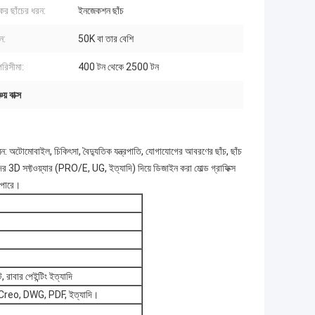
কের ছাঁচের ধরন:
ইনজেকশন ছাঁচ
ন:
50K বা তার বেশি
পরিসীমা:
400 টন থেকে 2500 টন
য় বাক্স
 অটোমোবাইল, চিকিৎসা, বৈদ্যুতিক যন্ত্রপাতি, যোগাযোগের আবরণের ছাঁচ, ছাঁচ
র 3D সফ্টওয়্যার (PRO/E, UG, ইত্যাদি) দিয়ে ডিজাইন করা মোল্ড গ্রাফিক্স
 পারে।
ট, রাবার পেইন্টিং ইত্যাদি
eo, DWG, PDF, ইত্যাদি।