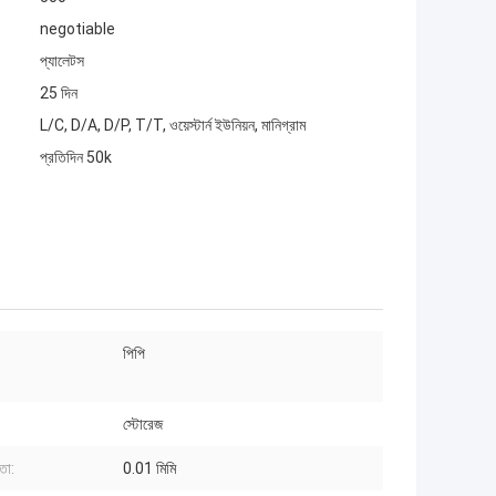
negotiable
প্যালেটস
25 দিন
L/C, D/A, D/P, T/T, ওয়েস্টার্ন ইউনিয়ন, মানিগ্রাম
প্রতিদিন 50k
পিপি
স্টোরেজ
তা:
0.01 মিমি