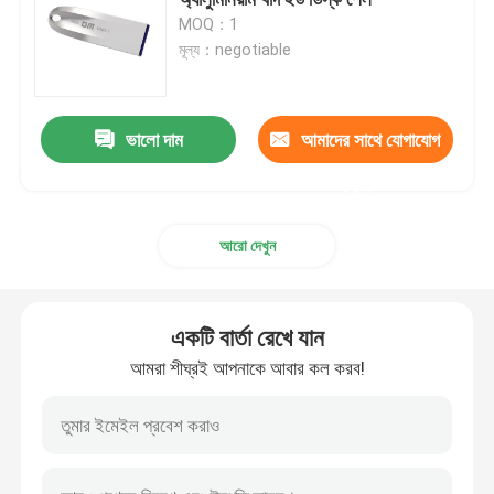
MOQ：1
মূল্য：negotiable
মেডিকেল ইনজেকশন ছাঁচ
2K ইনজেকশন ছাঁচ
ভালো দাম
আমাদের সাথে যোগাযোগ
করুন
প্লাস্টিক ইনজেকশন ছাঁচ
আরো দেখুন
ধাতব ইনজেকশন ছাঁচ
একটি বার্তা রেখে যান
অ্যালুমিনিয়াম খাদ ডাই ঢালাই
আমরা শীঘ্রই আপনাকে আবার কল করব!
দস্তা খাদ ডাই ঢালাই
কাস্টম সিএনসি মেশিনিং