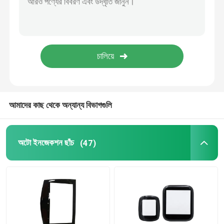
অ্যানোডাইজিং সারফেস ট্রিটমেন্ট
গুঁড়া ধাতুবিদ্যা
আমাদের কাছ থেকে অন্যান্য বিভাগগুলি
অটো ইনজেকশন ছাঁচ
(47)