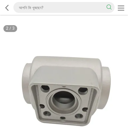
2
/
3